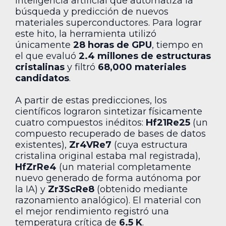
inteligencia artificial que automatiza la
búsqueda y predicción de nuevos
materiales superconductores. Para lograr
este hito, la herramienta utilizó
únicamente
28 horas de GPU
, tiempo en
el que evaluó
2.4 millones de estructuras
cristalinas
y filtró
68,000 materiales
candidatos
.
A partir de estas predicciones, los
científicos lograron sintetizar físicamente
cuatro compuestos inéditos:
Hf21Re25
(un
compuesto recuperado de bases de datos
existentes),
Zr4VRe7
(cuya estructura
cristalina original estaba mal registrada),
HfZrRe4
(un material completamente
nuevo generado de forma autónoma por
la IA) y
Zr3ScRe8
(obtenido mediante
razonamiento analógico). El material con
el mejor rendimiento registró una
temperatura crítica de
6.5 K
.