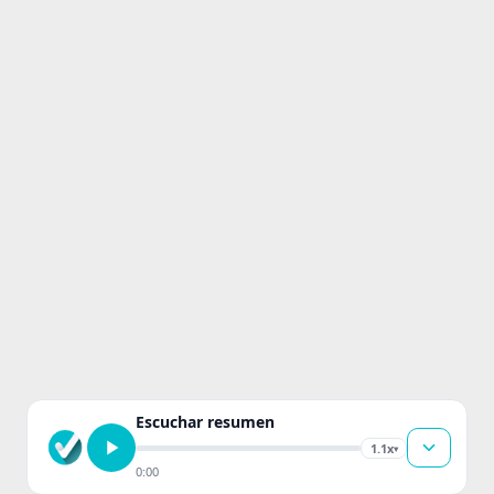
Escuchar resumen
1.1x
▾
0:00