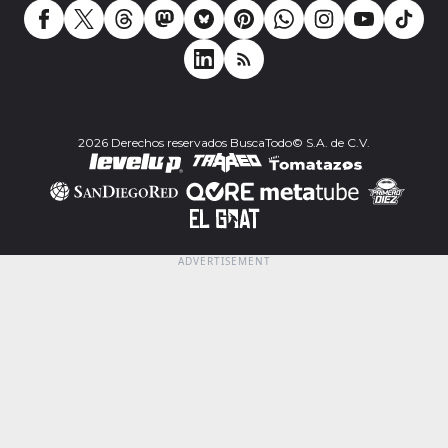
2026 Derechos reservados BuscaTodo© S.A. de C.V.