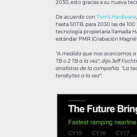
2030, esto gracias a su nueva t
De acuerdo con
Tom's Hardware
hasta 50TB, para 2030 las de 100 
tecnología propietaria llamada HA
estándar PMR (Grabación Magnét
"A medida que nos acercamos a 
TB o 2 TB a la vez", dijo Jeff F
analistas de la compañía. "La te
terabytes a la vez".