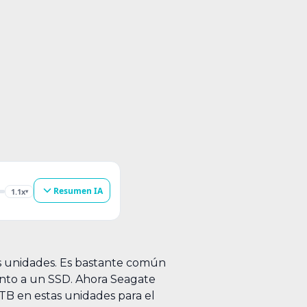
Resumen IA
1.1x
▾
s unidades. Es bastante común
unto a un SSD. Ahora Seagate
TB en estas unidades para el