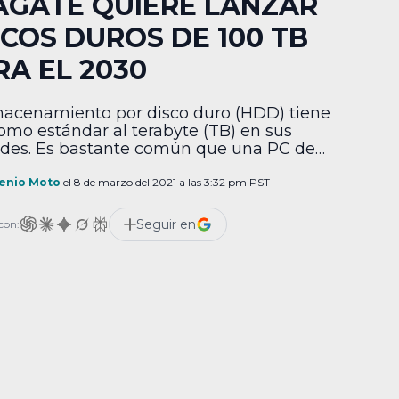
AGATE QUIERE LANZAR
SCOS DUROS DE 100 TB
RA EL 2030
macenamiento por disco duro (HDD) tiene
omo estándar al terabyte (TB) en sus
des. Es bastante común que una PC de
torio o portátil incluya una unidad de esta
idad en su sistema junto a un SSD. Ahora
enio Moto
el 8 de marzo del 2021 a las 3:32 pm PST
te busca ampliar masivamente la
dad de almacenamiento en los HDD y
Seguir en
con:
 a los […]