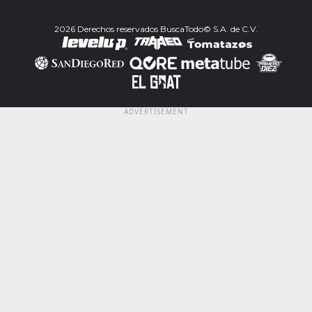
2026 Derechos reservados BuscaTodo© S.A. de C.V.