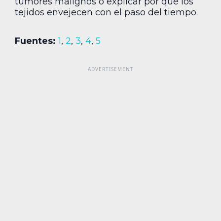
tumores malignos o explicar por qué los
tejidos envejecen con el paso del tiempo.
Fuentes:
1
,
2
,
3
,
4
,
5