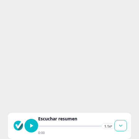
Escuchar resumen
1.1x
▾
0:00