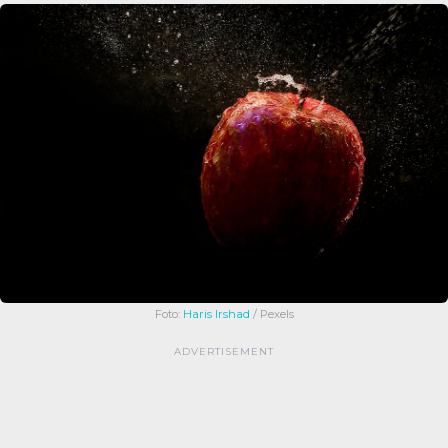
Foto:
Haris Irshad
/ Pexels