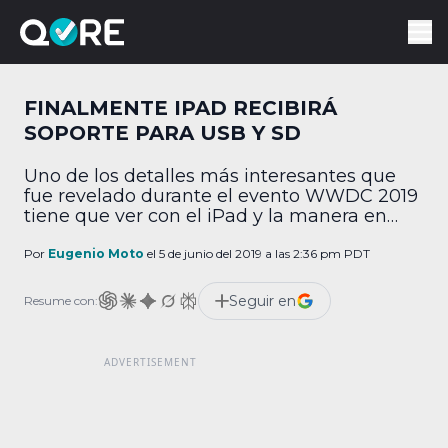
FINALMENTE IPAD RECIBIRÁ
SOPORTE PARA USB Y SD
Uno de los detalles más interesantes que
fue revelado durante el evento WWDC 2019
tiene que ver con el iPad y la manera en
que cada vez se parece más a una
computadora. Increíblemente, después de
Por
Eugenio Moto
el 5 de junio del 2019 a las 2:36 pm PDT
varios años, Apple le añadirá soporte para
memorias externas. Durante la
Seguir en
Resume con:
presentación, Apple reveló que por primera
vez en […]