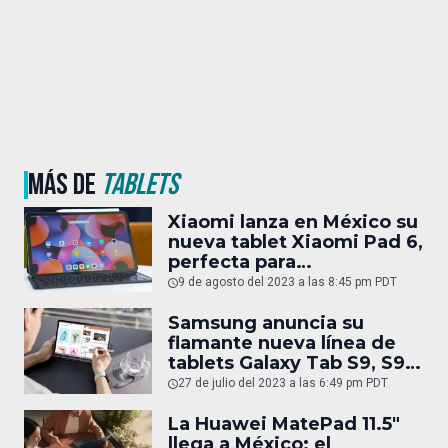
MÁS DE
TABLETS
Xiaomi lanza en México su
nueva tablet Xiaomi Pad 6,
perfecta para
entretenimiento y trabajo
9 de agosto del 2023 a las 8:45 pm PDT
Samsung anuncia su
flamante nueva línea de
tablets Galaxy Tab S9, S9
Plus y S9 Ultra
27 de julio del 2023 a las 6:49 pm PDT
La Huawei MatePad 11.5″
llega a México; el