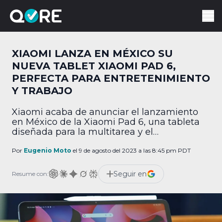
XIAOMI LANZA EN MÉXICO SU
NUEVA TABLET XIAOMI PAD 6,
PERFECTA PARA ENTRETENIMIENTO
Y TRABAJO
Xiaomi acaba de anunciar el lanzamiento
en México de la Xiaomi Pad 6, una tableta
diseñada para la multitarea y el
entretenimiento. La tablet tiene una
pantalla de 11 pulgadas con resolución
Por
Eugenio Moto
el 9 de agosto del 2023 a las 8:45 pm PDT
WQHD+ (2880 x 1800) con una alta
densidad de pixeles, qu permite gran
Seguir en
Resume con:
nitidez, y un procesador Snapdragon 870
que asegura un alto […]