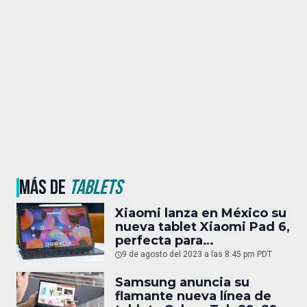
MÁS DE
TABLETS
Xiaomi lanza en México su
nueva tablet Xiaomi Pad 6,
perfecta para
entretenimiento y trabajo
9 de agosto del 2023 a las 8:45 pm PDT
Samsung anuncia su
flamante nueva línea de