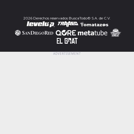
2026 Derechos reservados BuscaTodo© S.A. de C.V.