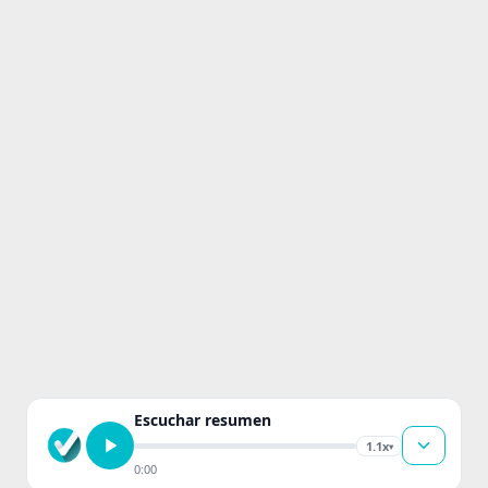
Escuchar resumen
1.1x
▾
0:00