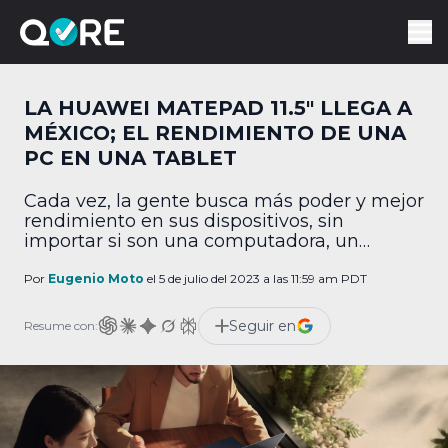
LA HUAWEI MATEPAD 11.5″ LLEGA A
MÉXICO; EL RENDIMIENTO DE UNA
PC EN UNA TABLET
Cada vez, la gente busca más poder y mejor
rendimiento en sus dispositivos, sin
importar si son una computadora, un
smartphone o una tablet. Pues Huawei
entendió perfectamente esto, ya que la
Por
Eugenio Moto
el 5 de julio del 2023 a las 11:59 am PDT
empresa acaba de anunciar la llegada de su
tablet MatePad 11.5" a México, cuyo slogan
Seguir en
Resume con:
es "el rendimiento de una PC en una […]