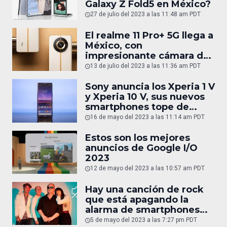
Galaxy Z Fold5 en México?
27 de julio del 2023 a las 11:48 am PDT
El realme 11 Pro+ 5G llega a
México, con
impresionante cámara de
200 MP
13 de julio del 2023 a las 11:36 am PDT
Sony anuncia los Xperia 1 V
y Xperia 10 V, sus nuevos
smartphones tope de
gama
16 de mayo del 2023 a las 11:14 am PDT
Estos son los mejores
anuncios de Google I/O
2023
12 de mayo del 2023 a las 10:57 am PDT
Hay una canción de rock
que está apagando la
alarma de smartphones
Android sin querer
5 de mayo del 2023 a las 7:27 pm PDT