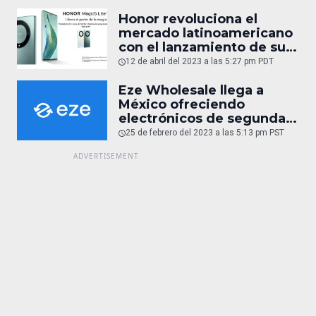
Honor revoluciona el
mercado latinoamericano
con el lanzamiento de sus
innovadores teléfonos
12 de abril del 2023 a las 5:27 pm PDT
plegables y cámaras
cinematográficas de alta
Eze Wholesale llega a
gama
México ofreciendo
electrónicos de segunda
mano y reacondicionados
25 de febrero del 2023 a las 5:13 pm PST
(entrevista)