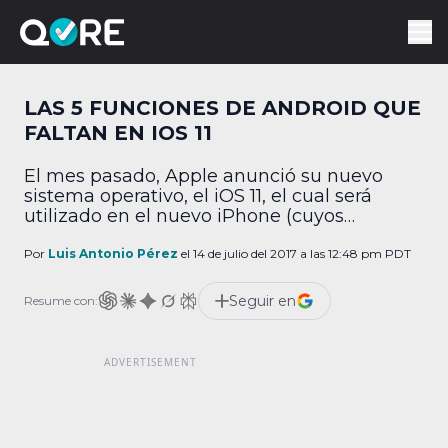
LAS 5 FUNCIONES DE ANDROID QUE
FALTAN EN IOS 11
El mes pasado, Apple anunció su nuevo
sistema operativo, el iOS 11, el cual será
utilizado en el nuevo iPhone (cuyos
rumores incrementan cada día) y en los
iPads de nueva generación. Cuando
Por
Luis Antonio Pérez
el 14 de julio del 2017 a las 12:48 pm PDT
analizamos las novedades con las que
cuenta cada iteración del SO de Apple, nos
Seguir en
Resume con:
podemos percatar de nuevas funciones que
se añaden […]