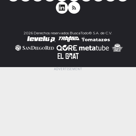
2026 Derechos reservados BuscaTodo© S.A. de C.V.