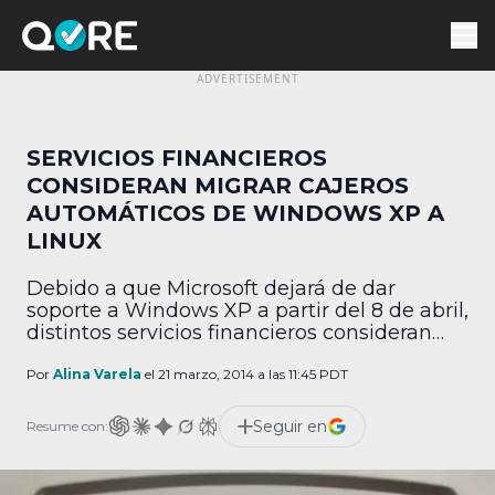
SERVICIOS FINANCIEROS
CONSIDERAN MIGRAR CAJEROS
AUTOMÁTICOS DE WINDOWS XP A
LINUX
Debido a que Microsoft dejará de dar
soporte a Windows XP a partir del 8 de abril,
distintos servicios financieros consideran
migrar sus cajeros automáticos a Linux. La
decisión también tendría como objetivo
Por
Alina Varela
el 21 marzo, 2014 a las 11:45 PDT
tener un mejor control sobre los ciclos de
actualización de software y hardware. El
Seguir en
Resume con:
director ejecutivo de la Asociación de la
Industria […]