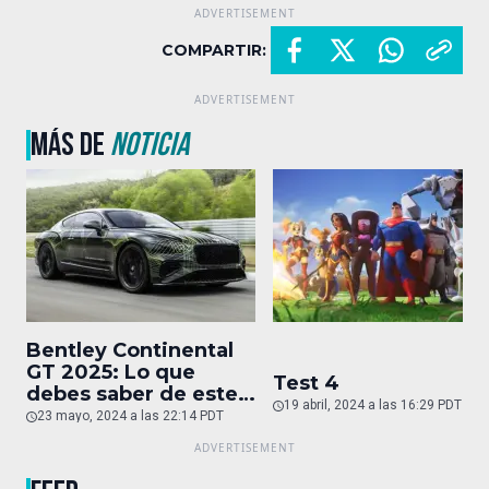
COMPARTIR:
MÁS DE
NOTICIA
Bentley Continental
GT 2025: Lo que
Test 4
debes saber de este
19 abril, 2024 a las 16:29 PDT
auto de superlujo
23 mayo, 2024 a las 22:14 PDT