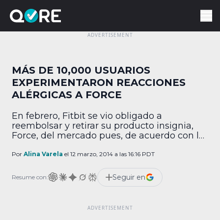
MÁS DE 10,000 USUARIOS
EXPERIMENTARON REACCIONES
ALÉRGICAS A FORCE
En febrero, Fitbit se vio obligado a
reembolsar y retirar su producto insignia,
Force, del mercado pues, de acuerdo con la
compañía, “un pequeño grupo de
compradores” experimentó irritaciones y
Por
Alina Varela
el 12 marzo, 2014 a las 16:16 PDT
reacciones alérgicas a causa del dispositivo.
Ahora, la Comisión para la Seguridad de los
Seguir en
Resume con:
Productos de Consumo de los Estados
Unidos (CPSC, por sus siglas […]