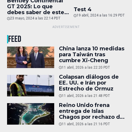
Bentley Continental
GT 2025: Lo que
Test 4
debes saber de este
19 abril, 2024 a las 16:29 PDT
auto de superlujo
23 mayo, 2024 a las 22:14 PDT
FEED
China lanza 10 medidas
para Taiwán tras
cumbre Xi-Cheng
11 abril, 2026 a las 22:20 PDT
Colapsan diálogos de
EE. UU. e Irán por
Estrecho de Ormuz
11 abril, 2026 a las 21:48 PDT
Reino Unido frena
entrega de Islas
Chagos por rechazo de
Trump
11 abril, 2026 a las 21:16 PDT