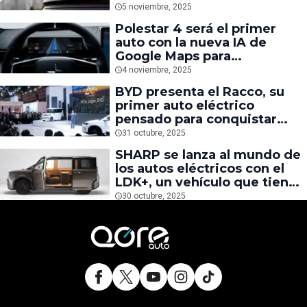
2026
5 noviembre, 2025
Polestar 4 será el primer
auto con la nueva IA de
Google Maps para
mantenerte en el carril
4 noviembre, 2025
correcto
BYD presenta el Racco, su
primer auto eléctrico
pensado para conquistar
mercados fuera de China
31 octubre, 2025
SHARP se lanza al mundo de
los autos eléctricos con el
LDK+, un vehículo que tiene
sala y comedor en su interior
30 octubre, 2025