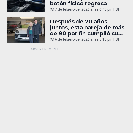
botón físico regresa
17 de febrero del 2026 a las 6:48 pm PST
Después de 70 años
juntos, esta pareja de más
de 90 por fin cumplió su
sueño: un Porsche
16 de febrero del 2026 a las 3:18 pm PST