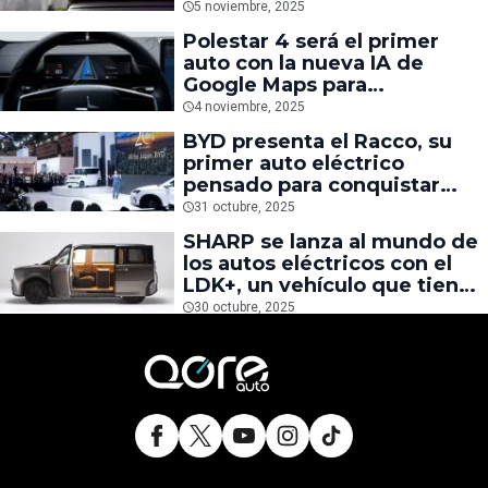
2026
5 noviembre, 2025
Polestar 4 será el primer
auto con la nueva IA de
Google Maps para
mantenerte en el carril
4 noviembre, 2025
correcto
BYD presenta el Racco, su
primer auto eléctrico
pensado para conquistar
mercados fuera de China
31 octubre, 2025
SHARP se lanza al mundo de
los autos eléctricos con el
LDK+, un vehículo que tiene
sala y comedor en su interior
30 octubre, 2025