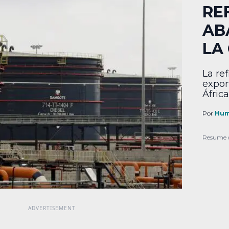
RE
AB
LA 
La re
expor
África
Por
Hum
Resume 