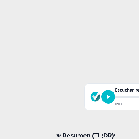
Escuchar 
0:00
✨︎ Resumen (TL;DR):