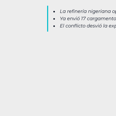
La refinería nigeriana 
Ya envió 17 cargamentos
El conflicto desvió la e