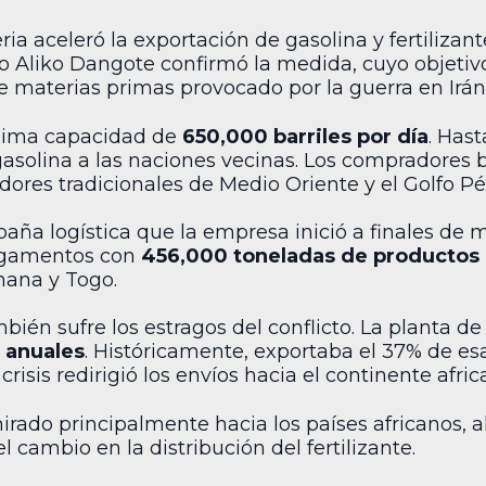
ia aceleró la exportación de gasolina y fertilizan
io Aliko Dangote confirmó la medida, cuyo objetivo
 materias primas provocado por la guerra en Irán
áxima capacidad de
650,000 barriles por día
. Has
asolina a las naciones vecinas. Los compradores 
edores tradicionales de Medio Oriente y el Golfo Pé
mpaña logística que la empresa inició a finales d
argamentos con
456,000 toneladas de productos 
hana y Togo.
mbién sufre los estragos del conflicto. La planta 
 anuales
. Históricamente, exportaba el 37% de e
risis redirigió los envíos hacia el continente afric
irado principalmente hacia los países africanos, 
 cambio en la distribución del fertilizante.