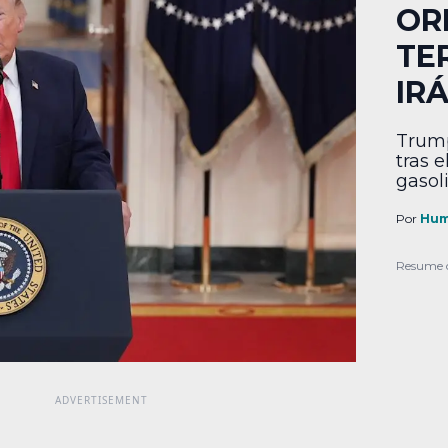
OR
TE
IR
Trump
tras e
gasol
Por
Hum
Resume 