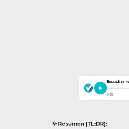
Escuchar 
0:00
✨︎ Resumen (TL;DR):