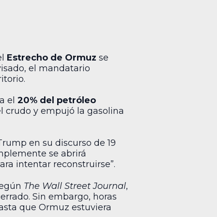
el
Estrecho de Ormuz
se
visado, el mandatario
torio.
a el
20% del petróleo
el crudo y empujó la gasolina
 Trump en su discurso de 19
implemente se abrirá
ra intentar reconstruirse”.
 Según
The Wall Street Journal
,
cerrado. Sin embargo, horas
hasta que Ormuz estuviera