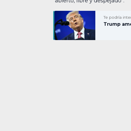
“abierto, libre y despejado”.
Te podría inte
Trump amen