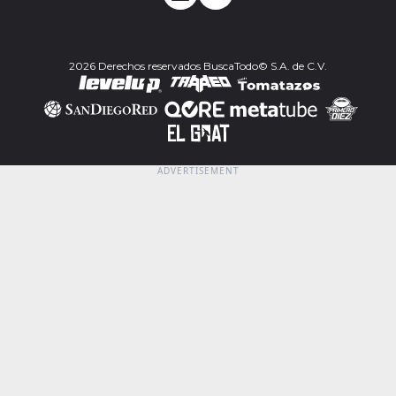
2026 Derechos reservados BuscaTodo© S.A. de C.V.