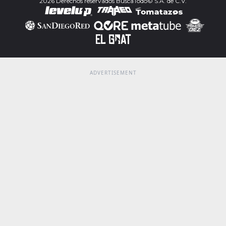
2026 Derechos reservados BuscaTodo© S.A. de C.V.