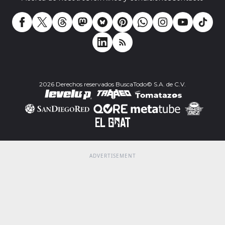
2026 Derechos reservados BuscaTodo© S.A. de C.V.