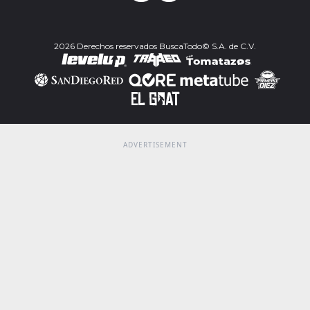
2026 Derechos reservados BuscaTodo© S.A. de C.V.