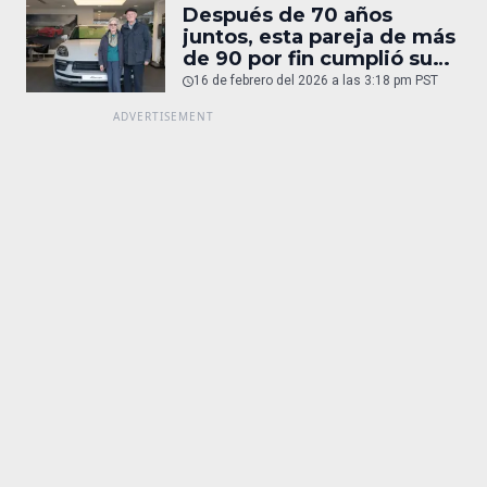
Después de 70 años
juntos, esta pareja de más
de 90 por fin cumplió su
sueño: un Porsche
16 de febrero del 2026 a las 3:18 pm PST