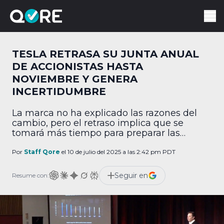
TESLA RETRASA SU JUNTA ANUAL
DE ACCIONISTAS HASTA
NOVIEMBRE Y GENERA
INCERTIDUMBRE
La marca no ha explicado las razones del
cambio, pero el retraso implica que se
tomará más tiempo para preparar las
propuestas clave que serán sometidas a
votación.
Por
Staff Qore
el 10 de julio del 2025 a las 2:42 pm PDT
Seguir en
Resume con: