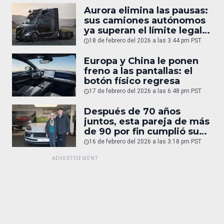
Aurora elimina las pausas:
sus camiones autónomos
ya superan el límite legal
humano
18 de febrero del 2026 a las 3:44 pm PST
Europa y China le ponen
freno a las pantallas: el
botón físico regresa
17 de febrero del 2026 a las 6:48 pm PST
Después de 70 años
juntos, esta pareja de más
de 90 por fin cumplió su
sueño: un Porsche
16 de febrero del 2026 a las 3:18 pm PST