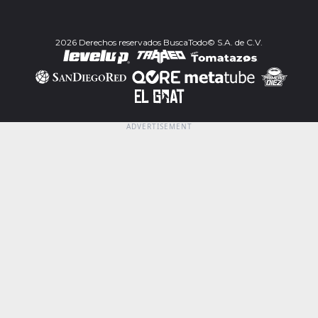
2026 Derechos reservados BuscaTodo© S.A. de C.V.