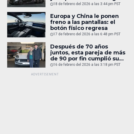
humano
18 de febrero del 2026 a las 3:44 pm PST
Europa y China le ponen
freno a las pantallas: el
botón físico regresa
17 de febrero del 2026 a las 6:48 pm PST
Después de 70 años
juntos, esta pareja de más
de 90 por fin cumplió su
sueño: un Porsche
16 de febrero del 2026 a las 3:18 pm PST