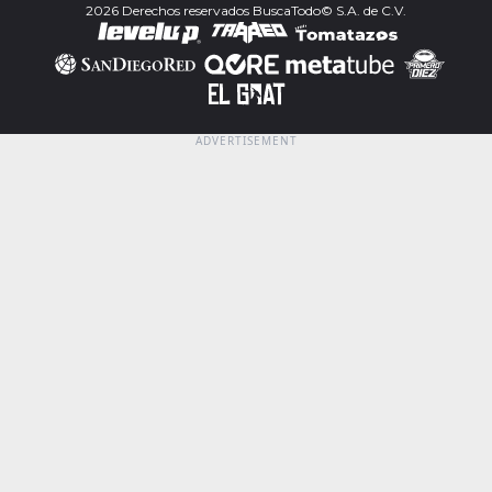
2026 Derechos reservados BuscaTodo© S.A. de C.V.