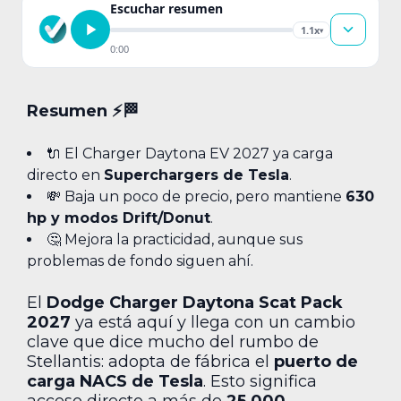
Escuchar resumen
1.1x
▾
0:00
Resumen ⚡🏁
🔌 El Charger Daytona EV 2027 ya carga
directo en
Superchargers de Tesla
.
💸 Baja un poco de precio, pero mantiene
630
hp y modos Drift/Donut
.
🤔 Mejora la practicidad, aunque sus
problemas de fondo siguen ahí.
El
Dodge Charger Daytona Scat Pack
2027
ya está aquí y llega con un cambio
clave que dice mucho del rumbo de
Stellantis: adopta de fábrica el
puerto de
carga NACS de Tesla
. Esto significa
acceso directo a más de
25,000