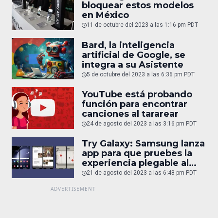
bloquear estos modelos
en México
11 de octubre del 2023 a las 1:16 pm PDT
Bard, la inteligencia
artificial de Google, se
integra a su Asistente
5 de octubre del 2023 a las 6:36 pm PDT
YouTube está probando
función para encontrar
canciones al tararear
24 de agosto del 2023 a las 3:16 pm PDT
Try Galaxy: Samsung lanza
app para que pruebes la
experiencia plegable al
juntar 2 iPhone
21 de agosto del 2023 a las 6:48 pm PDT