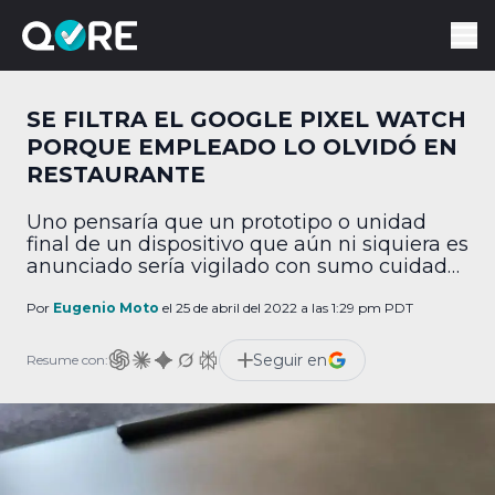
SE FILTRA EL GOOGLE PIXEL WATCH
PORQUE EMPLEADO LO OLVIDÓ EN
RESTAURANTE
Uno pensaría que un prototipo o unidad
final de un dispositivo que aún ni siquiera es
anunciado sería vigilado con sumo cuidado
para evitar que se filtre a toda costa. Pues
lamentablemente para Google, la cosa no
Por
Eugenio Moto
el 25 de abril del 2022 a las 1:29 pm PDT
fue así: al parecer, un empleado traía un
smartwatch de la empresa que aún ni
Seguir en
Resume con:
siquiera se anuncia…y […]