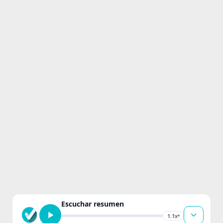
Escuchar resumen
1.1x
▾