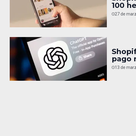
100 h
27 de marz
Shopif
pago 
13 de marz