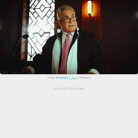
Foto:
khezez | خزاز
/ Pexels