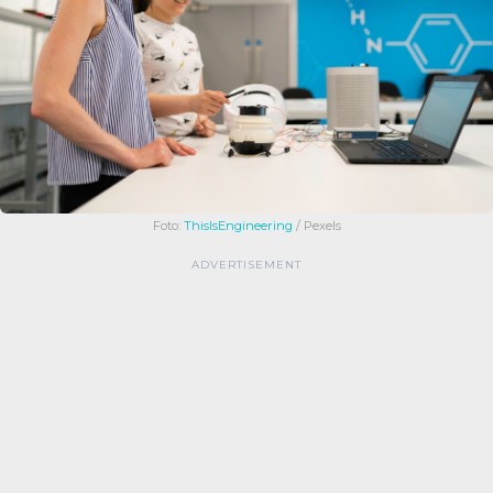
Foto:
ThisIsEngineering
/ Pexels