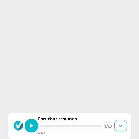
Escuchar resumen
1.1x
▾
0:00