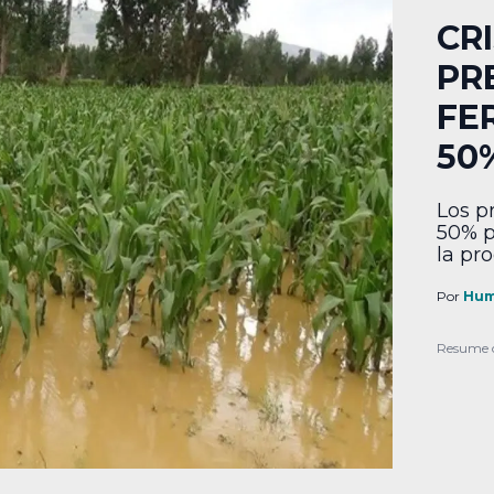
CRI
PR
FE
50
Los p
50% p
la pr
Por
Hum
Resume 