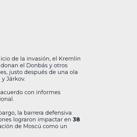
cio de la invasión, el Kremlin
andonan el Donbás y otros
tes, justo después de una ola
y Járkov.
 acuerdo con informes
ional.
bargo, la barrera defensiva
drones lograron impactar en
38
laración de Moscú como un