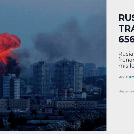
RU
TR
65
Rusia
frenar
misil
Por
Hum
Resume 