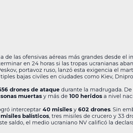
 de las ofensivas aéreas más grandes desde el ini
 terminar en 24 horas si las tropas ucranianas ab
Peskov, portavoz ruso, lanzó esta exigencia el mar
ples bajas civiles en ciudades como Kiev, Dnipro 
656 drones de ataque
durante la madrugada. De
rsonas muertas
y más de
100 heridos
a nivel nac
ogró interceptar
40 misiles
y
602 drones
. Sin em
 misiles balísticos
, tres misiles de crucero y 33 
este saldo, el medio ucraniano NV calificó la dec