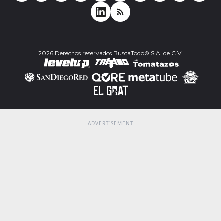
2026 Derechos reservados BuscaTodo© S.A. de C.V.