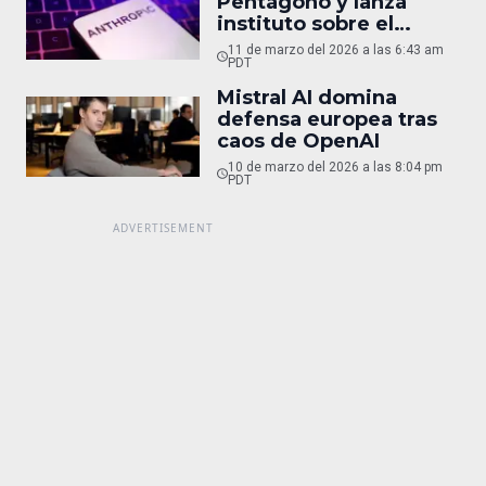
Pentágono y lanza
instituto sobre el
impacto de la IA
11 de marzo del 2026 a las 6:43 am
PDT
Mistral AI domina
defensa europea tras
caos de OpenAI
10 de marzo del 2026 a las 8:04 pm
PDT