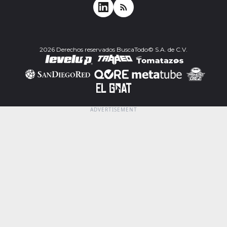
2026 Derechos reservados BuscaTodo© S.A. de C.V.