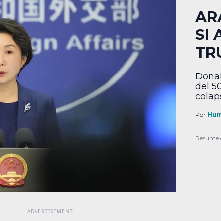
AR
SI
TR
Donal
del 50
colap
Por
Hum
Resume 