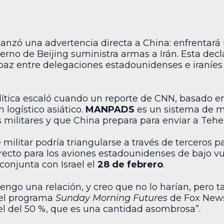
anzó una advertencia directa a China: enfrentará
ierno de Beijing suministra armas a Irán. Esta dec
paz entre delegaciones estadounidenses e iraníes
ítica escaló cuando un reporte de CNN, basado en 
 logístico asiático.
MANPADS
es un sistema de mi
militares y que China prepara para enviar a Teh
 militar podría triangularse a través de terceros pa
irecto para los aviones estadounidenses de bajo v
conjunta con Israel el
28 de febrero
.
ngo una relación, y creo que no lo harían, pero ta
 el programa
Sunday Morning Futures
de Fox News.
el del 50 %, que es una cantidad asombrosa”.