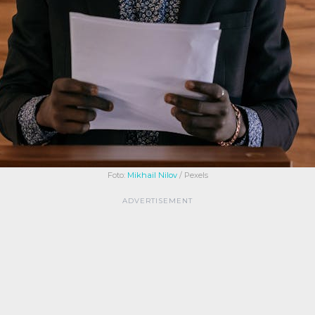
Foto:
Mikhail Nilov
/ Pexels