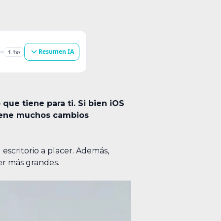
Resumen IA
1.1x
▾
ue tiene para ti. Si bien iOS
tiene muchos cambios
escritorio a placer. Además,
er más grandes.