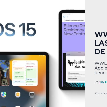
WW
LA
DE
WWDC 
Apple
tiene 
prota
atrás
Por
Eug
inter
iPadO
Resume 
widge