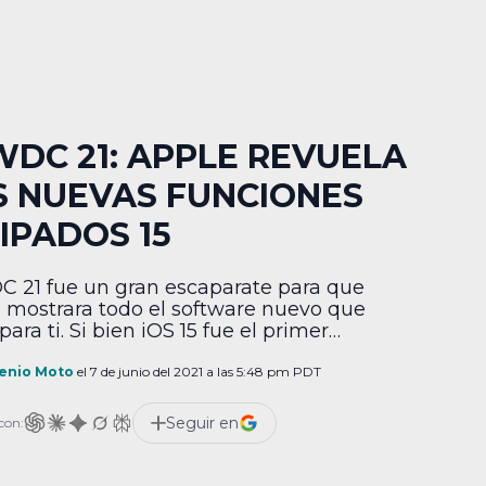
DC 21: APPLE REVUELA
S NUEVAS FUNCIONES
 IPADOS 15
21 fue un gran escaparate para que
 mostrara todo el software nuevo que
para ti. Si bien iOS 15 fue el primer
gonista, iPadOS 15 no se podía quedar
, pues también tiene muchos cambios
enio Moto
el 7 de junio del 2021 a las 5:48 pm PDT
esantes. En primer lugar, se reveló que
S 15 permite ahora colocar y reordenar
Seguir en
con:
ts en el […]