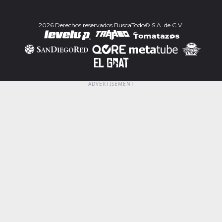
2026 Derechos reservados BuscaTodo© S.A. de C.V.