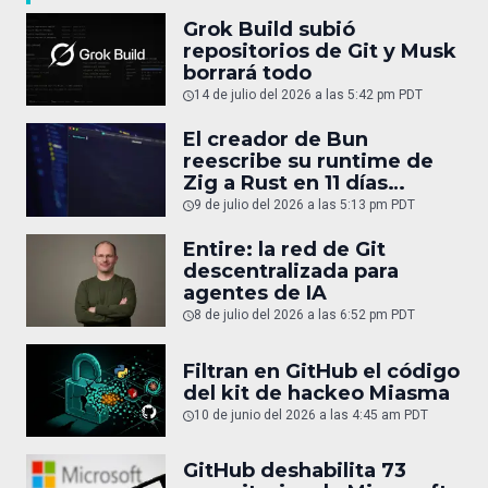
Grok Build subió
repositorios de Git y Musk
borrará todo
14 de julio del 2026 a las 5:42 pm PDT
El creador de Bun
reescribe su runtime de
Zig a Rust en 11 días
usando 64 agentes de
9 de julio del 2026 a las 5:13 pm PDT
Claude
Entire: la red de Git
descentralizada para
agentes de IA
8 de julio del 2026 a las 6:52 pm PDT
Filtran en GitHub el código
del kit de hackeo Miasma
10 de junio del 2026 a las 4:45 am PDT
GitHub deshabilita 73