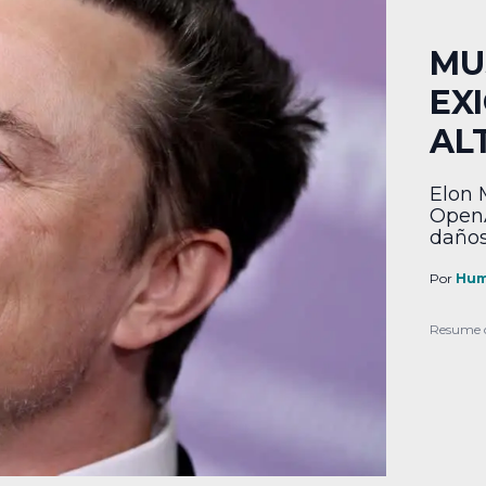
MU
EX
AL
Elon 
OpenA
daños
funda
Por
Hum
Resume 