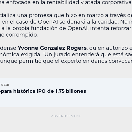
a enfocada en la rentabilidad y atada corporativ
ializa una promesa que hizo en marzo a través de
l en el caso de OpenAI se donará a la caridad. No
al a la propia fundación de OpenAI, intenta reforza
fue corrompido.
nidense
Yvonne Gonzalez Rogers
, quien autorizó 
nómica exigida. “Un jurado entenderá que está s
, aunque permitió que el experto en daños convoca
resar:
para histórica IPO de 1.75 billones