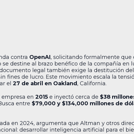
nda contra
OpenAI
, solicitando formalmente que
 se destine al brazo benéfico de la compañía en l
el documento legal también exige la destitución de
sin fines de lucro. Este movimiento escala la tens
ar el
27 de abril en Oakland
, California.
a empresa en
2015
e inyectó cerca de
$38 millone
 Busca entre
$79,000 y $134,000 millones de dól
ada en 2024, argumenta que Altman y otros direct
onal: desarrollar inteligencia artificial para el b