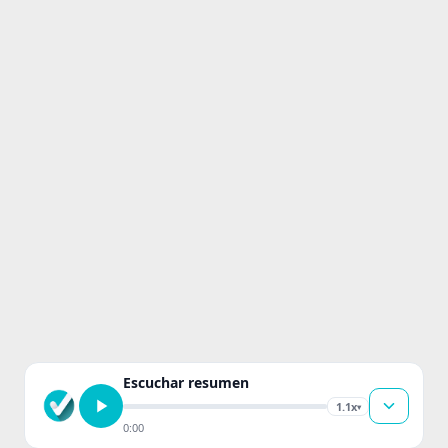
Escuchar resumen
1.1x
▾
0:00