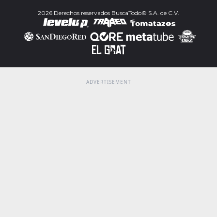
2026 Derechos reservados BuscaTodo© S.A. de C.V.