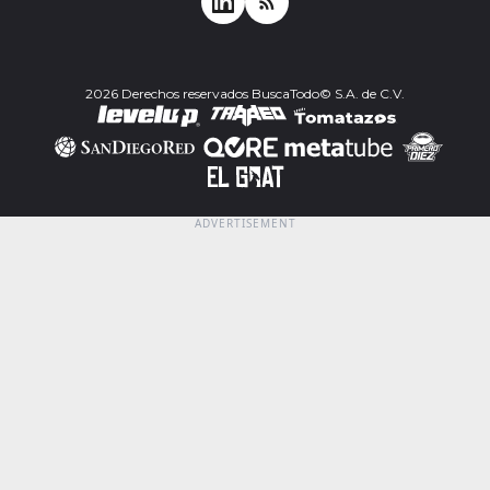
2026 Derechos reservados BuscaTodo© S.A. de C.V.