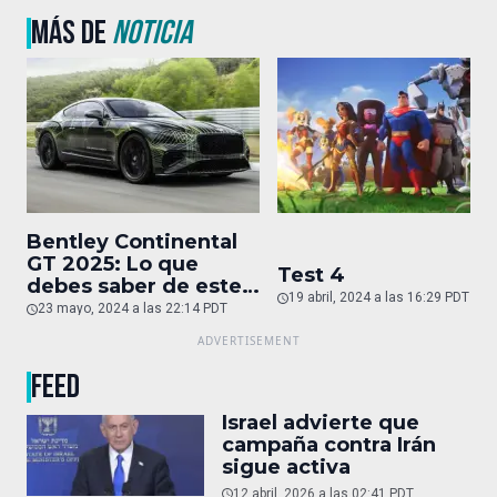
MÁS DE
NOTICIA
Bentley Continental
GT 2025: Lo que
Test 4
debes saber de este
19 abril, 2024 a las 16:29 PDT
auto de superlujo
23 mayo, 2024 a las 22:14 PDT
FEED
Israel advierte que
campaña contra Irán
sigue activa
12 abril, 2026 a las 02:41 PDT