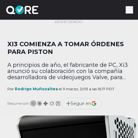
XI3 COMIENZA A TOMAR ÓRDENES
PARA PISTON
A principios de año, el fabricante de PC, Xi3
anunció su colaboración con la compañía
desarrolladora de videojuegos Valve, para
sacar al mercado PISTON, una
computadora diseñada específicamente
Por
Rodrigo Muñozaltea
el 11 marzo, 2013 a las 16:17 PDT
para correr la plataforma de distribución
digital Steam. En palabras de Jason A.
Seguir en
Resume con:
Sullivan, gerente general de Xi3: “Este nuevo
sistema promete dar acceso a miles de […]