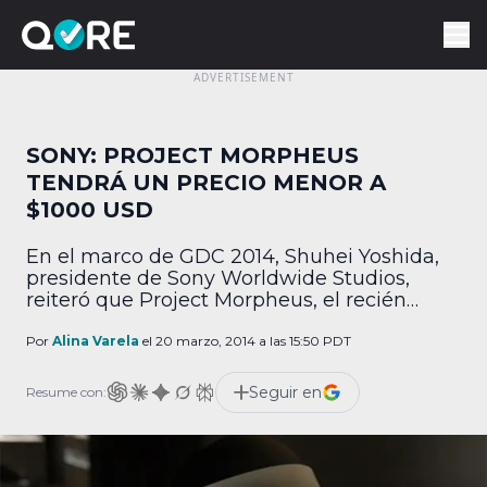
SONY: PROJECT MORPHEUS
TENDRÁ UN PRECIO MENOR A
$1000 USD
En el marco de GDC 2014, Shuhei Yoshida,
presidente de Sony Worldwide Studios,
reiteró que Project Morpheus, el recién
revelado headset de realidad virtual para
PlayStation 4, no saldrá a la venta en 2014,
Por
Alina Varela
el 20 marzo, 2014 a las 15:50 PDT
pues el producto final aún está lejos de
volverse una realidad. A pesar de que las
Seguir en
Resume con:
pruebas de Project Morpheus comenzaron
[…]