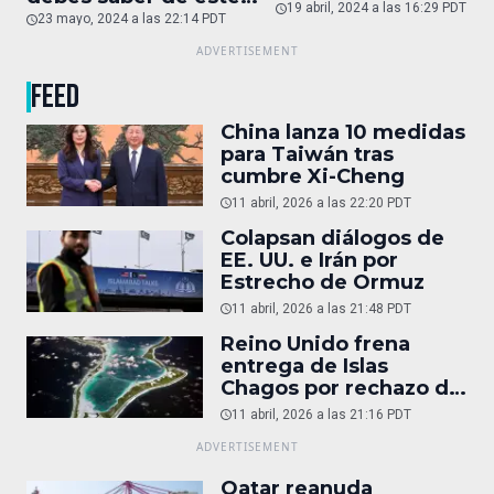
19 abril, 2024 a las 16:29 PDT
auto de superlujo
23 mayo, 2024 a las 22:14 PDT
FEED
China lanza 10 medidas
para Taiwán tras
cumbre Xi-Cheng
11 abril, 2026 a las 22:20 PDT
Colapsan diálogos de
EE. UU. e Irán por
Estrecho de Ormuz
11 abril, 2026 a las 21:48 PDT
Reino Unido frena
entrega de Islas
Chagos por rechazo de
Trump
11 abril, 2026 a las 21:16 PDT
Qatar reanuda