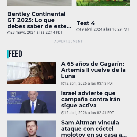
Bentley Continental
GT 2025: Lo que
Test 4
debes saber de este
19 abril, 2024 a las 16:29 PDT
auto de superlujo
23 mayo, 2024 a las 22:14 PDT
FEED
A 65 años de Gagarin:
Artemis II vuelve de la
Luna
12 abril, 2026 a las 03:13 PDT
Israel advierte que
campaña contra Irán
sigue activa
12 abril, 2026 a las 02:41 PDT
Sam Altman vincula
ataque con cóctel
molotov en su casa a