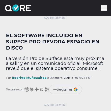
EL SOFTWARE INCLUIDO EN
SURFCE PRO DEVORA ESPACIO EN
DISCO
La versión Pro de Surface está muy próxima
a salir y en un comunicado oficial, Microsoft
reveló que el sistema operativo consume
45GB, dejando a los usuarios con muy poco
lugar para almacenar sus archivos
Por
Rodrigo Muñozaltea
el 29 enero, 2013 a las 16:26 PST
personales. Cabe recordar que esta es la
misma cifra que ocupa la instalación de
Seguir en
Resume con:
Windows 8 en otras plataformas, como […]