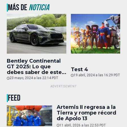
MÁS DE
NOTICIA
Bentley Continental
GT 2025: Lo que
Test 4
debes saber de este
19 abril, 2024 a las 16:29 PDT
auto de superlujo
23 mayo, 2024 a las 22:14 PDT
FEED
Artemis II regresa a la
Tierra y rompe récord
de Apolo 13
11 abril, 2026 a las 22:53 PDT