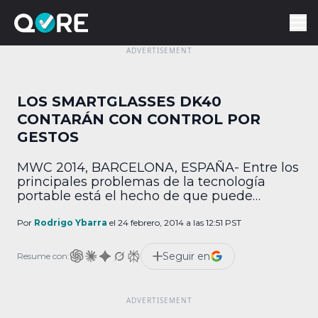
LOS SMARTGLASSES DK40
CONTARÁN CON CONTROL POR
GESTOS
MWC 2014, BARCELONA, ESPAÑA- Entre los
principales problemas de la tecnología
portable está el hecho de que puede
resultar difícil controlar dispositivos que no
cuenten con un teclado o en su defecto, con
Por
Rodrigo Ybarra
el 24 febrero, 2014 a las 12:51 PST
una pantalla táctil. Debido a eso, EyeSight,
empresa israelí especializada en control por
Seguir en
Resume con:
gestos, trabajará de la mano con Lumus en
el […]