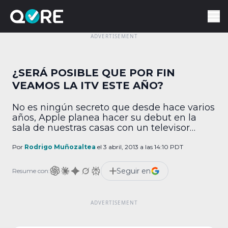
¿SERÁ POSIBLE QUE POR FIN
VEAMOS LA ITV ESTE AÑO?
No es ningún secreto que desde hace varios
años, Apple planea hacer su debut en la
sala de nuestras casas con un televisor
propio. Hace tiempo que abundan los
rumores en la red y ahora es turno de Brian
Por
Rodrigo Muñozaltea
el 3 abril, 2013 a las 14:10 PDT
White, analista de Topeka Capital Markets,
quien menciona que ha estado en juntas
Seguir en
Resume con:
con distribuidores de […]