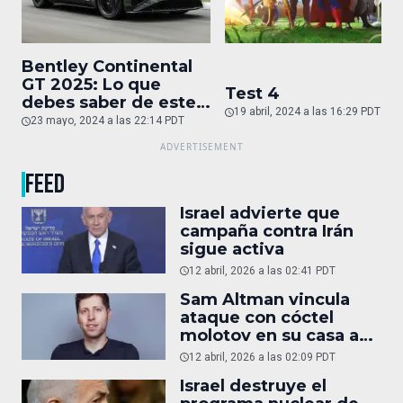
Bentley Continental
GT 2025: Lo que
Test 4
debes saber de este
19 abril, 2024 a las 16:29 PDT
auto de superlujo
23 mayo, 2024 a las 22:14 PDT
FEED
Israel advierte que
campaña contra Irán
sigue activa
12 abril, 2026 a las 02:41 PDT
Sam Altman vincula
ataque con cóctel
molotov en su casa a
reportaje
12 abril, 2026 a las 02:09 PDT
Israel destruye el