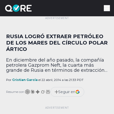
RUSIA LOGRÓ EXTRAER PETRÓLEO
DE LOS MARES DEL CÍRCULO POLAR
ÁRTICO
En diciembre del año pasado, la compañía
petrolera Gazprom Neft, la cuarta más
grande de Rusia en términos de extracción
y tercera en procesos de refinación, inició la
operación de una perforadora ubicada sobre
Por
Cristian García
el 22 abril, 2014 a las 21:33 PDT
el mar Pechora, a casi 50 km de la costa
noroeste de ese país. El complejo fue
Seguir en
Resume con:
diseñado en conjunto con […]