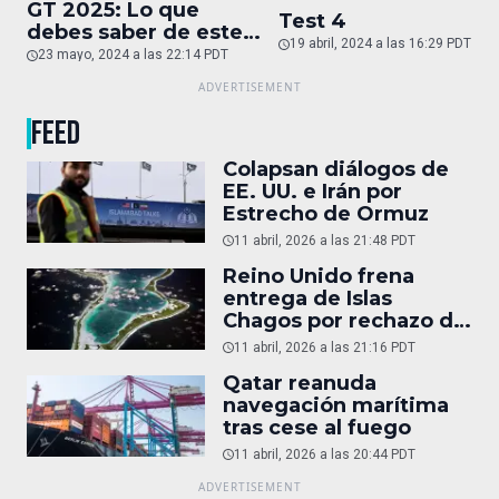
GT 2025: Lo que
Test 4
debes saber de este
19 abril, 2024 a las 16:29 PDT
auto de superlujo
23 mayo, 2024 a las 22:14 PDT
FEED
Colapsan diálogos de
EE. UU. e Irán por
Estrecho de Ormuz
11 abril, 2026 a las 21:48 PDT
Reino Unido frena
entrega de Islas
Chagos por rechazo de
Trump
11 abril, 2026 a las 21:16 PDT
Qatar reanuda
navegación marítima
tras cese al fuego
11 abril, 2026 a las 20:44 PDT