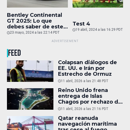
Bentley Continental
GT 2025: Lo que
Test 4
debes saber de este
19 abril, 2024 a las 16:29 PDT
auto de superlujo
23 mayo, 2024 a las 22:14 PDT
FEED
Colapsan diálogos de
EE. UU. e Irán por
Estrecho de Ormuz
11 abril, 2026 a las 21:48 PDT
Reino Unido frena
entrega de Islas
Chagos por rechazo de
Trump
11 abril, 2026 a las 21:16 PDT
Qatar reanuda
navegación marítima
tras cese al fuego