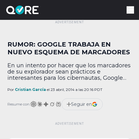
RUMOR: GOOGLE TRABAJA EN
NUEVO ESQUEMA DE MARCADORES
En un intento por hacer que los marcadores
de su explorador sean prácticos e
interesantes para los cibernautas, Google
trabaja en una nueva manera de organizar
y navegar en contenidos respaldados, mails,
Por
Cristian García
el 23 abril, 2014 a las 20:16 PDT
sitios web, imágenes o formularios. El
nombre de la propuesta es Google Stars y
Seguir en
Resume con:
fue descubierta por Florian Kiersch, un
estudiante alemán que […]